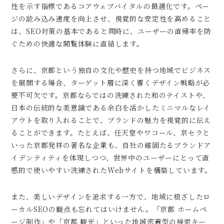
性を示す指標であるコアウェブバイタルの最適化です。ペー
ジの読み込み速度を向上させ、視覚的な安定性を高めること
は、SEO対策の基本であると同時に、ユーザーの直帰率を防
ぐための快適な閲覧体験に直結します。
さらに、京都という独自の文化や歴史を持つ地域でビジネス
を展開する場合、ターゲット層に深く響くデザイン戦略が必
要不可欠です。京都ならではの洗練された和のテイストや、
日本の伝統的な美意識である余白を活かしたミニマルなレイ
アウトを取り入れることで、ブランドの魅力を視覚的に伝え
ることができます。たとえば、任天堂やワコール、京セラと
いった京都発祥の著名な企業も、自社の確固たるブランドア
イデンティティを体現しつつ、世界中のユーザーにとって直
感的で使いやすい洗練されたWebサイトを構築しています。
また、美しいデザインを追求する一方で、地域に根ざしたロ
ーカルSEOの観点も忘れてはいけません。「京都 ホームペ
ージ制作」や「京都 観光」といった地域密着型の検索キー