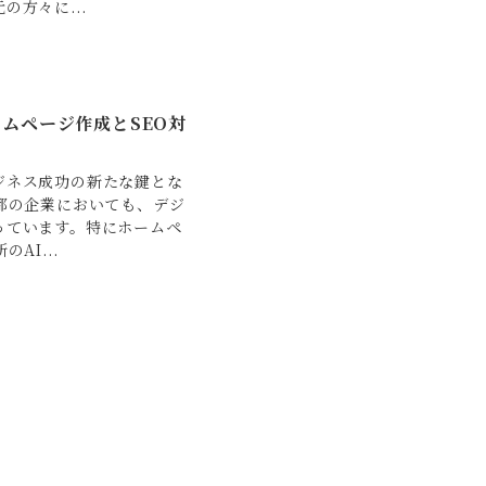
方々に...
ムページ作成とSEO対
ジネス成功の新たな鍵とな
都の企業においても、デジ
っています。特にホームペ
AI...