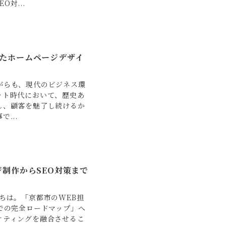
対...
たホームページデザイ
がらも、現代のビジネス環
ット時代において、歴史あ
し、顧客を魅了し続けるか
...
制作からSEO対策まで
ちは。「京都市のWEB担
での完全ロードマップ」へ
ケティングを融合させるこ