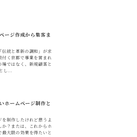
ページ作成から集客ま
「伝統と革新の調和」が求
根付く京都で事業を営まれ
の場ではなく、新規顧客と
し...
いホームページ制作と
ジを制作したけれど思うよ
んか？または、これからホ
で最大限の効果を得たいと