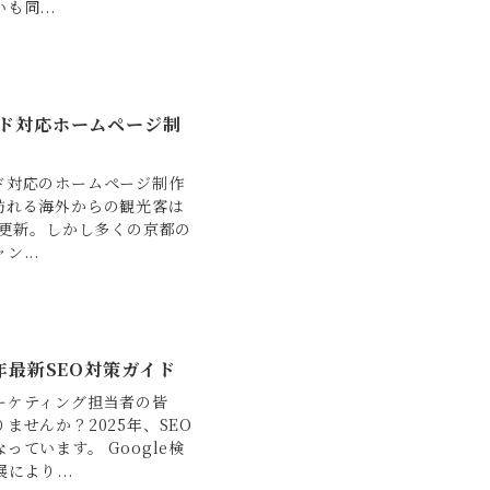
同...
ド対応ホームページ制
ド対応のホームページ制作
訪れる海外からの観光客は
を更新。しかし多くの京都の
...
年最新SEO対策ガイド
ーケティング担当者の皆
せんか？2025年、SEO
ています。 Google検
により...