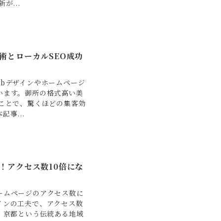
が...
術とローカルSEO成功
bデザインやホームページ
います。御所の格式高い美
ことで、驚くほどの集客効
事...
！アクセス数10倍にな
ームページのアクセス数に
インの工夫で、アクセス数
、京都という伝統ある地域