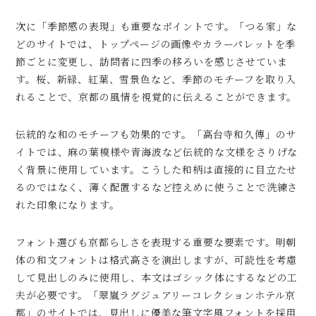
次に「季節感の表現」も重要なポイントです。「つる家」な
どのサイトでは、トップページの画像やカラーパレットを季
節ごとに変更し、訪問者に四季の移ろいを感じさせていま
す。桜、新緑、紅葉、雪景色など、季節のモチーフを取り入
れることで、京都の風情を視覚的に伝えることができます。
伝統的な和のモチーフも効果的です。「高台寺和久傳」のサ
イトでは、麻の葉模様や青海波など伝統的な文様をさりげな
く背景に使用しています。こうした和柄は直接的に目立たせ
るのではなく、薄く配置するなど控えめに使うことで洗練さ
れた印象になります。
フォント選びも京都らしさを表現する重要な要素です。明朝
体の和文フォントは格式高さを演出しますが、可読性を考慮
して見出しのみに使用し、本文はゴシック体にするなどの工
夫が必要です。「翠嵐ラグジュアリーコレクションホテル京
都」のサイトでは、見出しに優美な筆文字風フォントを採用