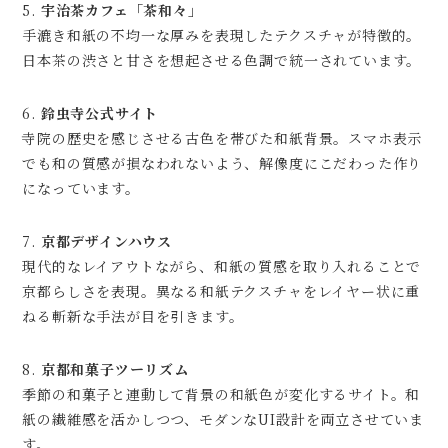
5.
宇治茶カフェ「茶和々」
手漉き和紙の不均一な厚みを表現したテクスチャが特徴的。
日本茶の渋さと甘さを想起させる色調で統一されています。
6.
鈴虫寺公式サイト
寺院の歴史を感じさせる古色を帯びた和紙背景。スマホ表示
でも和の質感が損なわれないよう、解像度にこだわった作り
になっています。
7.
京都デザインハウス
現代的なレイアウトながら、和紙の質感を取り入れることで
京都らしさを表現。異なる和紙テクスチャをレイヤー状に重
ねる斬新な手法が目を引きます。
8.
京都和菓子ツーリズム
季節の和菓子と連動して背景の和紙色が変化するサイト。和
紙の繊維感を活かしつつ、モダンなUI設計を両立させていま
す。