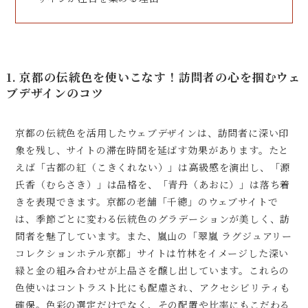
1. 京都の伝統色を使いこなす！訪問者の心を掴むウェ
ブデザインのコツ
京都の伝統色を活用したウェブデザインは、訪問者に深い印
象を残し、サイトの滞在時間を延ばす効果があります。たと
えば「古都の紅（こきくれない）」は高級感を演出し、「源
氏香（むらさき）」は品格を、「青丹（あおに）」は落ち着
きを表現できます。京都の老舗「千總」のウェブサイトで
は、季節ごとに変わる伝統色のグラデーションが美しく、訪
問者を魅了しています。また、嵐山の「翠嵐 ラグジュアリー
コレクションホテル京都」サイトは竹林をイメージした深い
緑と金の組み合わせが上品さを醸し出しています。これらの
色使いはコントラスト比にも配慮され、アクセシビリティも
確保。色彩の選定だけでなく、その配置や比率にもこだわる