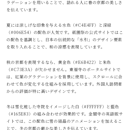
ラデーションを用いることで、訪れる人に春の京都の美しさ
を伝えています。
夏には涼しげな印象を与える水色（#C4E4FF）と深緑
（#006E54）の配色が人気です。祇園祭の公式サイトではこ
の配色を基調とし、日本の伝統的な「水引」のデザイン要素
を取り入れることで、和の涼感を表現しています。
秋の京都を表現するなら、黄金色（#E6B422）と朱色
（#C73E3A）が欠かせません。東福寺のポータルサイトで
は、紅葉のグラデーションを背景に使用し、スクロールに合
わせて色が変化する仕組みを採用しています。外国人訪問者
からの評価が特に高いデザインです。
冬は雪化粧した寺院をイメージした白（#FFFFFF）と藍色
（#165E83）の組み合わせが効果的です。金閣寺の英語版サ
イトでは、この配色に雪の結晶のアニメーションを加えるこ
とで、冬の京都の厳かな美しさを伝えています。