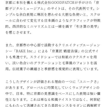
京都に本社を構える株式会社GOODPATCHが手がけた「京
都デジタルミュージアム」のサイトは、その代表例です。シ
ンプルな余白表現に琳派を思わせる大胆な色使いと、スクロ
ールに合わせて変化する日本画のようなグラフィックが特徴
的。西洋的なミニマリズムとは一線を画す「引き算の美学」
を感じさせます。
また、京都市の中心部で活動するクリエイティブエージェン
シー「BAKE Inc.」による「京菓匠 鶴屋吉信」の公式サイ
トも秀逸です。スライドショーでは和紙のテクスチャを用
い、淡い色合いのグラデーションと毛筆風のフォントを活
用。伝統菓子の繊細さと季節感を視覚的に表現しています。
こうしたデザインが評価される理由の一つに「ユニークさ」
があります。グローバルに均質化していくウェブデザインの
中で、日本、特に京都の美意識をベースにした表現は強い個
性となります。これは単なる和風テイストではなく、何世紀
にもわたって洗練されてきた美的センスをモダンに再解釈す