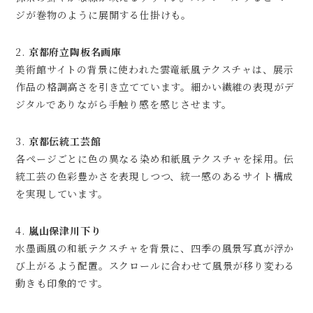
ジが巻物のように展開する仕掛けも。
2.
京都府立陶板名画庫
美術館サイトの背景に使われた雲竜紙風テクスチャは、展示
作品の格調高さを引き立てています。細かい繊維の表現がデ
ジタルでありながら手触り感を感じさせます。
3.
京都伝統工芸館
各ページごとに色の異なる染め和紙風テクスチャを採用。伝
統工芸の色彩豊かさを表現しつつ、統一感のあるサイト構成
を実現しています。
4.
嵐山保津川下り
水墨画風の和紙テクスチャを背景に、四季の風景写真が浮か
び上がるよう配置。スクロールに合わせて風景が移り変わる
動きも印象的です。