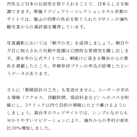
渋色など日本の伝統色を取り入れることで、日本らしさを強
調できます。翠嵐ラグジュアリーコレクションホテル京都の
サイトでは、嵐山の四季の色彩を取り入れたデザインが海外
観光客からの高評価を獲得しています。
写真撮影においては「朝夕の光」を活用しましょう。朝日や
夕日に照らされた社殿や庭園は幻想的な雰囲気を醸し出しま
す。清水寺の公式サイトでは、朝焼けに染まる舞台からの景
色を掲載したところ、早朝参拝プランの申込が倍増したとい
うデータがあります。
さらに「動線設計の工夫」も見逃せません。ユーザーが求め
る情報（アクセス、拝観時間、宿泊料金など）へのパスを明
確にし、3クリック以内で目的の情報にたどり着けるように
しましょう。高台寺のウェブサイトでは、シンプルながらも
分かりやすいナビゲーションにより、海外からの予約が前年
比30%増加しました。