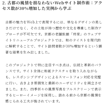
2. 古都の風情を損なわないWebサイト制作術：アク
セス数が30%増加した実例から学ぶ
古都の魅力をWeb上で表現するには、単なるデザインの美し
さだけでなく、その土地が持つ歴史や文化を尊重した制作ア
プローチが不可欠です。京都の老舗旅館「柊家」のウェブサ
イトリニューアルプロジェクトでは、和のテイストを現代的
に解釈することで、サイト訪問者数が30%増加するという顕
著な結果を生み出しました。
このプロジェクトで特に注目すべき点は、伝統と革新のバラ
ンスです。サイト全体に和紙テクスチャを取り入れながら
も、レスポンシブデザインによるスマートフォン対応を完璧
に行い、古きよき雰囲気と最新のユーザビリティを両立させ
ました。また、四季折々の風景写真をフルスクリーンで表示
するヒーローイメージを採用し、訪れる前から京都の風情を
感じられる工夫が施されています。