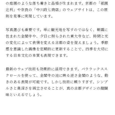
の庭園のような落ち着きと品格が生まれます。京都の「祇園
辻利」や奈良の「中川政七商店」のウェブサイトは、この原
則を見事に実現しています。
写真選びも重要です。単に観光地を写すのではなく、朝霧に
包まれた金閣寺や、夕日に照らされた東大寺など、時間と光
の変化によって表情を変える古都の姿を捉えましょう。季節
感を意識した画像を定期的に更新することで、四季を大切に
する日本文化の本質も表現できます。
最新のウェブ技術も効果的に活用できます。パララックスス
クロールを使って、金閣寺の池に映る逆さ金閣のような、動
きのある表現が可能です。しかし技術に頼りすぎず、シンプ
ルさと奥深さを両立させることが、真の古都デザインの醍醐
味といえるでしょう。