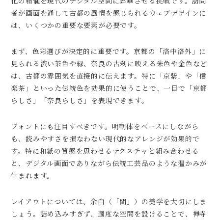
化の精髄を現代のデジタル空間に昇華させる挑戦です。訪問
者が画面を通して古都の風情を感じられるウェブデザインに
は、いくつかの重要な要素が必要です。
まず、色彩選びが決定的に重要です。京都の「洛中洛外」に
見られる渋い茶色や緑、奈良の古刹に映える朱色や金色など
は、古都の雰囲気を直接的に伝えます。特に「京紫」や「信
楽茶」といった伝統色を効果的に使うことで、一目で「京都
らしさ」「奈良らしさ」を表現できます。
フォントにも注目すべきです。明朝体をベースにしながら
も、読みやすさを損なわない現代的なアレンジが効果的で
す。特に和紙の質感を思わせるテクスチャと組み合わせる
と、デジタル画面でありながら伝統工芸品のような温かみが
生まれます。
レイアウトについては、余白（「間」）の美学を大切にしま
しょう。詰め込みすぎず、適度な空間を設けることで、禅寺