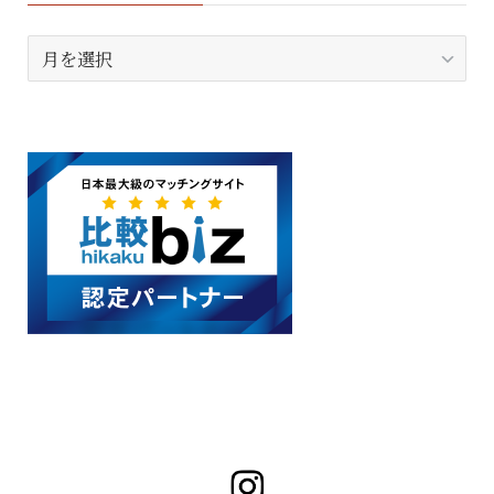
ア
ー
カ
イ
ブ