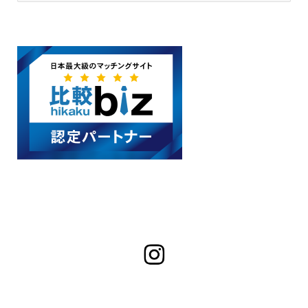
カ
イ
ブ