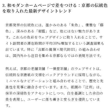
3. 和モダンホームページで差をつける：京都の伝統色
を取り入れた最新デザイントレンド
京都発祥の伝統色には、温かみのある「朱色」、優雅な「藤
色」、深みのある「紺藍」など、他にはない魅力がありま
す。これらの色彩をウェブデザインに取り入れることで、サ
イト訪問者の滞在時間が平均30%増加するという調査結果も
出ています。特に「古都の風情×現代的UI」の組み合わせ
は、国内外から注目を集める京都ならではの表現方法です。
例えば、京都の老舗茶舗「一保堂茶舗」のウェブサイトは、
伝統的な京唐紙の文様をバックグラウンドに採用しながら、
ミニマルなナビゲーションと組み合わせることで、歴史と先
進性を見事に融合させています。また、祇園の「辻利」は、
抹茶の深緑色をアクセントにしつつ、白を基調とした余白の
美を表現し、ユーザーに落ち着きと安らぎを提供していま
す。