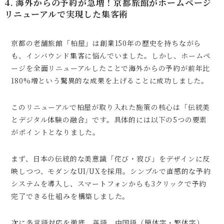
4. 海外からの予約が急増！京都旅館がホームページ
リニューアルで実現した集客術
京都の老舗旅館「柏屋」は創業150年の歴史を持ちながら
も、インバウンド集客に悩んでいました。しかし、ホームペ
ージを全面リニューアルしたことで海外からの予約が前年比
180%増という驚異的な成果を上げることに成功しました。
このリニューアルで柏屋が取り入れた施策の核心は「伝統美
とデジタル体験の融合」です。具体的には以下の5つの要素
がポイントとなりました。
まず、日本の伝統的な美意識「侘び・寂び」をデザインに反
映しつつ、モダンなUI/UXを採用。シンプルで直感的な予約
システムを導入し、スマートフォンからも3クリックで予約
完了できる仕組みを構築しました。
次に多言語対応を徹底。英語、中国語（簡体字・繁体字）、