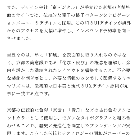
また、デザイン会社「京デジタル」が手がけた京都の老舗旅
館のサイトでは、伝統的な障子の格子パターンをナビゲーシ
ョンメニューのデザインに採用。この和のUIデザインが海外
からのアクセスを大幅に増やし、インバウンド予約率を向上
させました。
重要なのは、単に「和風」を表面的に取り入れるのではな
く、京都の美意識である「侘び・寂び」の概念を理解し、余
白を活かした洗練されたレイアウトを構築すること。不必要
な装飾を削ぎ落とし、必要な情報のみを美しく配置するミニ
マリズムは、伝統的な日本美と現代のUXデザイン原則が見
事に一致する点です。
京都の伝統的な色彩「京紫」「青丹」などの古典色をアクセ
ントカラーとして使用し、モダンなタイポグラフィと組み合
わせることで、歴史と先進性を両立したブランディングが実
現します。こうした伝統とテクノロジーの調和がユーザーの