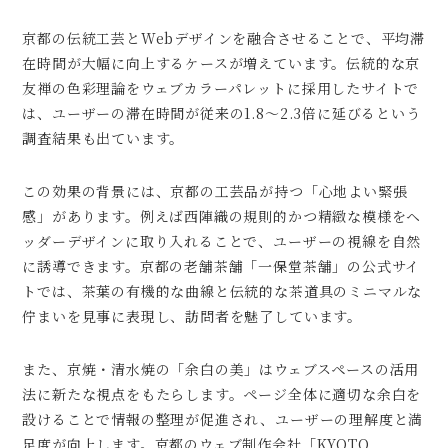
京都の伝統工芸とWebデザインを融合させることで、平均滞
在時間が大幅に向上するケースが増えています。伝統的な京
友禅の色彩理論をウェブカラーパレットに採用したサイトで
は、ユーザーの滞在時間が従来の1.8〜2.3倍に延びるという
調査結果も出ています。
この効果の背景には、京都の工芸品が持つ「心地よい緊張
感」があります。例えば西陣織の規則的かつ精緻な模様をヘ
ッダーデザインに取り入れることで、ユーザーの視線を自然
に誘導できます。京都の老舗茶舗「一保堂茶舗」の公式サイ
トでは、茶葉の有機的な曲線と伝統的な茶道具のミニマルな
佇まいを見事に表現し、訪問者を魅了しています。
また、京焼・清水焼の「余白の美」はウェブスペースの活用
法に新たな視点をもたらします。ページ全体に適切な余白を
設けることで情報の整理が促進され、ユーザーの理解度と満
足度が向上します。京都のウェブ制作会社「KYOTO