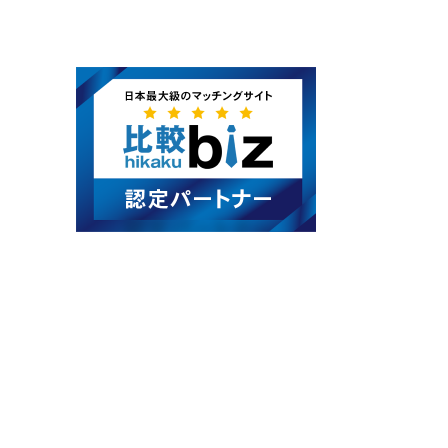
カ
イ
ブ