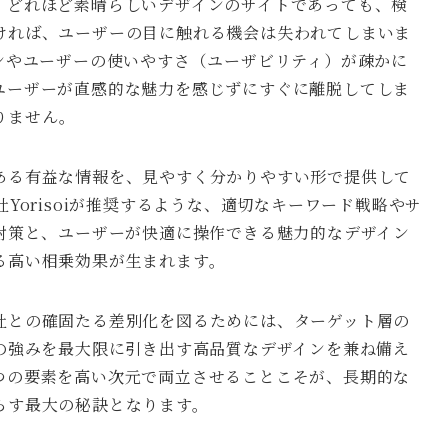
、どれほど素晴らしいデザインのサイトであっても、検
ければ、ユーザーの目に触れる機会は失われてしまいま
ンやユーザーの使いやすさ（ユーザビリティ）が疎かに
ユーザーが直感的な魅力を感じずにすぐに離脱してしま
りません。
ある有益な情報を、見やすく分かりやすい形で提供して
Yorisoiが推奨するような、適切なキーワード戦略やサ
対策と、ユーザーが快適に操作できる魅力的なデザイン
る高い相乗効果が生まれます。
社との確固たる差別化を図るためには、ターゲット層の
の強みを最大限に引き出す高品質なデザインを兼ね備え
つの要素を高い次元で両立させることこそが、長期的な
らす最大の秘訣となります。