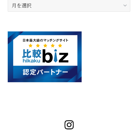
ア
ー
カ
イ
ブ