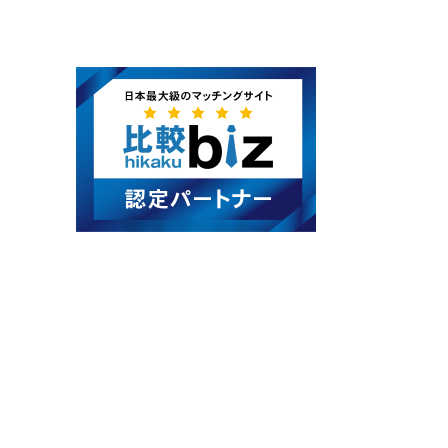
カ
イ
ブ