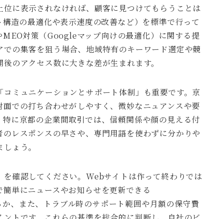
上位に表示されなければ、顧客に見つけてもらうことは
ト構造の最適化や表示速度の改善など）を標準で行って
MEO対策（Googleマップ向けの最適化）に関する提
アでの集客を狙う場合、地域特有のキーワード選定や競
開後のアクセス数に大きな差が生まれます。
「コミュニケーションとサポート体制」も重要です。京
対面での打ち合わせがしやすく、微妙なニュアンスや要
。特に京都の企業間取引では、信頼関係や顔の見える付
者のレスポンスの早さや、専門用語を使わずに分かりや
ましょう。
」を確認してください。Webサイトは作って終わりでは
で簡単にニュースやお知らせを更新できる
があるか、また、トラブル時のサポート範囲や月額の保守費
イントです。これらの基準を総合的に判断し、自社のビ