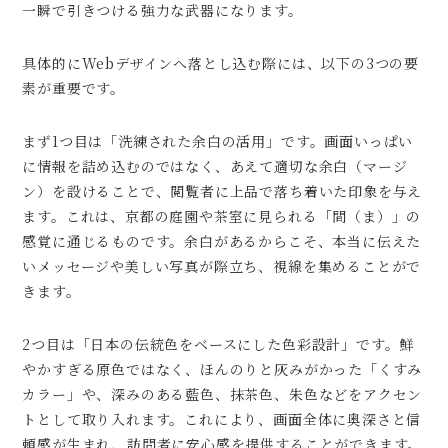
一瞬で引きつける強力な武器になります。
具体的にWebデザインへ落とし込む際には、以下の3つの要
素が重要です。
まず1つ目は「洗練された余白の活用」です。画面いっぱい
に情報を詰め込むのではなく、あえて適切な余白（マージ
ン）を設けることで、閲覧者に上品で落ち着いた印象を与え
ます。これは、京都の庭園や茶室に見られる「間（ま）」の
感覚に通じるものです。余白があるからこそ、本当に伝えた
いメッセージや美しい写真が際立ち、視線を集めることがで
きます。
2つ目は「日本の伝統色をベースにした色彩設計」です。鮮
やかすぎる原色ではなく、ほんのりと灰みがかった「くすみ
カラー」や、深みのある藍色、抹茶色、朱色などをアクセン
トとして取り入れます。これにより、画面全体に奥深さと信
頼感が生まれ、訪問者に安心感を提供することができます。