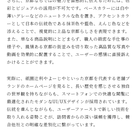
さらに、京都ならではの魅力を直感的に伝えるためには、色
彩とビジュアルの活用が不可欠です。ベースカラーには白や
薄いグレーなどのニュートラルな色を置き、アクセントカラ
ーとして日本の伝統色である抹茶色や藍色、えんじ色などを
添えることで、視覚的に上品な京都らしさを表現できます。
また、単なる商品説明にとどまらず、職人の緻密な手仕事の
様子や、風情ある京都の街並みを切り取った高品質な写真や
動画を効果的に配置することで、ユーザーの感情に直接訴え
かけることができます。
実際に、祇園辻利やよーじやといった京都を代表する老舗ブ
ランドのホームページを見ると、長い歴史を感じさせる独自
の世界観を持ちながらも、スマートフォンでの快適な閲覧に
最適化されたモダンなUI/UXデザインが採用されています。
伝統を重んじながらも、ユーザーファーストで新しい技術を
取り入れる姿勢こそが、訪問者からの深い信頼を獲得し、競
合他社との明確な差別化に繋がっています。