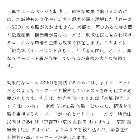
京都でホームページを制作し、確実な成果に繋げるために
は、地域特有の文化やビジネス環境を深く理解した「ローカ
ルSEO」の攻略が欠かせません。京都は、歴史ある社寺仏閣
や伝統産業、観光業が盛んな一方で、地域住民に愛され続け
るローカルな店舗や企業も数多く存在します。このように
「観光客（インバウンド含む）」と「地元住民」という、異
なるターゲット層が混在している点が京都の大きな特徴で
す。
効果的なローカルSEOを実践するためには、まずターゲット
がどのようなキーワードで検索しているのかを細分化する必
要があります。例えば、観光客向けであれば「京都 観光 ラ
ンチ おしゃれ」「京都 伝統工芸 体験」といった、情緒や体
験を重視するキーワードが中心となります。一方で、地元住
民向けであれば「京都市中京区 歯医者 おすすめ」「京都 鍵
紛失 出張」のように、よりエリアを絞り込んだ、緊急性や
利便性の高いキーワードが選ばれます。